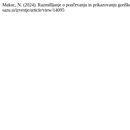
Makuc, N. (2024). Razmišljanje o poučevanju in prikazovanju goriš
sazu.si/izvestje/article/view/14095