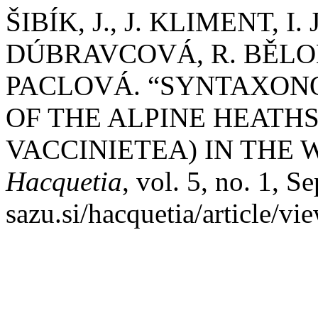
ŠIBÍK, J., J. KLIMENT, I
DÚBRAVCOVÁ, R. BĚLO
PACLOVÁ. “SYNTAXO
OF THE ALPINE HEATHS
VACCINIETEA) IN THE 
Hacquetia
, vol. 5, no. 1, Se
sazu.si/hacquetia/article/vi