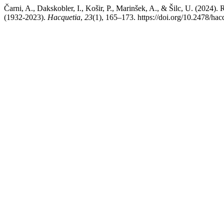
Čarni, A., Dakskobler, I., Košir, P., Marinšek, A., & Šilc, U. (2024). 
(1932-2023).
Hacquetia
,
23
(1), 165–173. https://doi.org/10.2478/ha