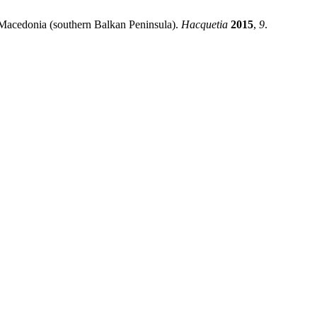
n Macedonia (southern Balkan Peninsula).
Hacquetia
2015
,
9
.