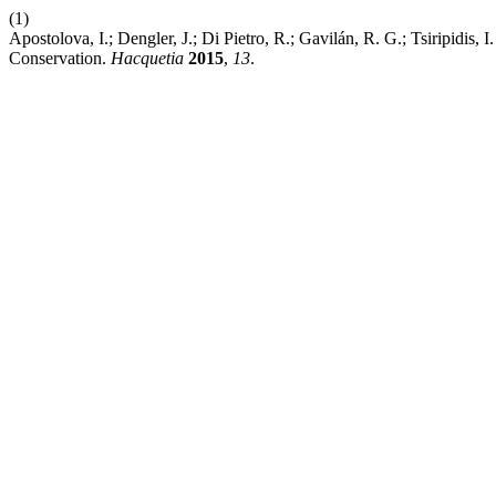
(1)
Apostolova, I.; Dengler, J.; Di Pietro, R.; Gavilán, R. G.; Tsiripid
Conservation.
Hacquetia
2015
,
13
.