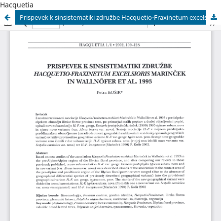
Hacquetia
Prispevek k sinsistematiki združbe Hacquetio-Fraxinetum excelsioris Marinček in Wallnöfer et al. 1993