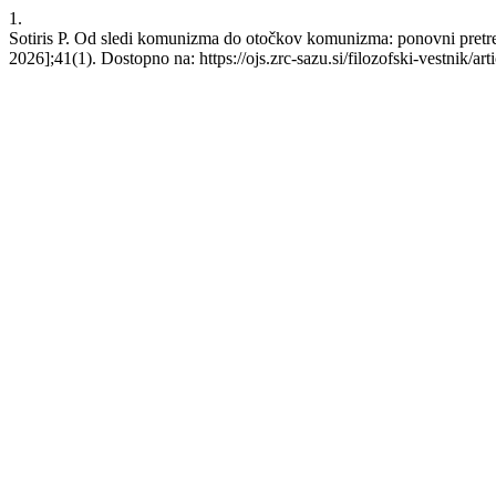
1.
Sotiris P. Od sledi komunizma do otočkov komunizma: ponovni pretres
2026];41(1). Dostopno na: https://ojs.zrc-sazu.si/filozofski-vestnik/ar