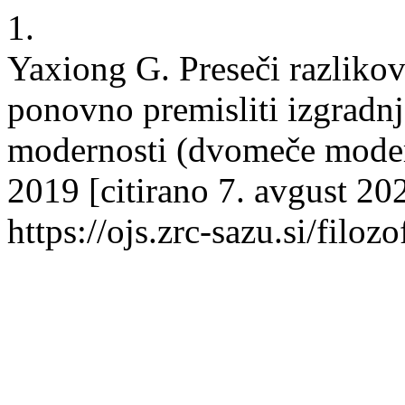
1.
Yaxiong G. Preseči razliko
ponovno premisliti izgradnjo
modernosti (dvomeče modern
2019 [citirano 7. avgust 20
https://ojs.zrc-sazu.si/filoz