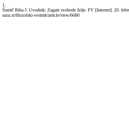
1.
Šumič Riha J. Uvodnik: Zagate svobode želje. FV [Internet]. 20. febru
sazu.si/filozofski-vestnik/article/view/6680