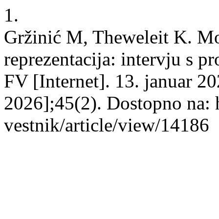
1.
Gržinić M, Theweleit K. Moš
reprezentacija: intervju s
FV [Internet]. 13. januar 20
2026];45(2). Dostopno na: ht
vestnik/article/view/14186