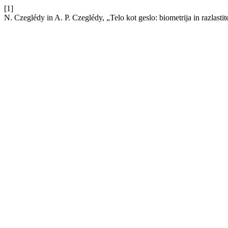
[1]
N. Czeglédy in A. P. Czeglédy, „Telo kot geslo: biometrija in razlastit