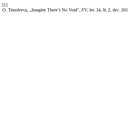
[1]
O. Timofeeva, „Imagine There’s No Void“,
FV
, let. 34, št. 2, dec. 20