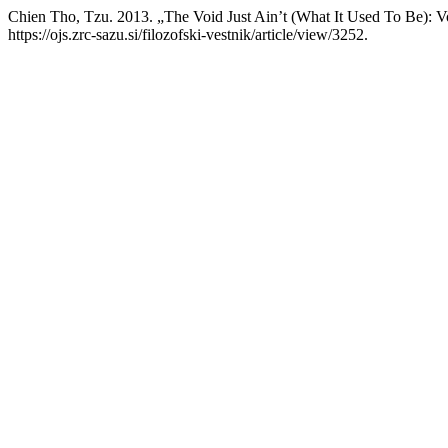
Chien Tho, Tzu. 2013. „The Void Just Ain’t (What It Used To Be): Voi
https://ojs.zrc-sazu.si/filozofski-vestnik/article/view/3252.