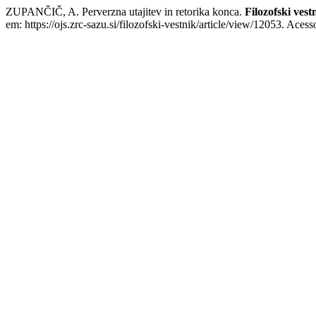
ZUPANČIČ, A. Perverzna utajitev in retorika konca.
Filozofski vest
em: https://ojs.zrc-sazu.si/filozofski-vestnik/article/view/12053. Aces