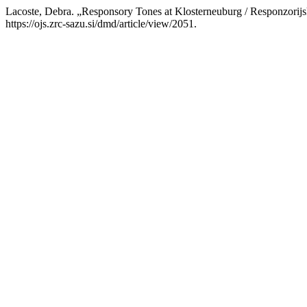
Lacoste, Debra. „Responsory Tones at Klosterneuburg / Responzorij
https://ojs.zrc-sazu.si/dmd/article/view/2051.