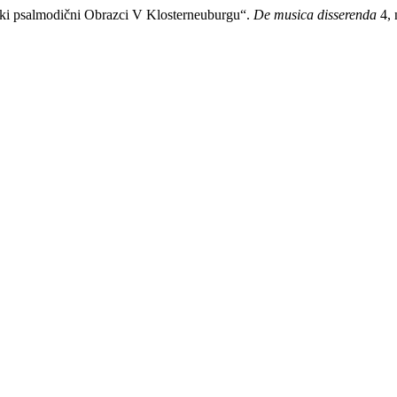
ski psalmodični Obrazci V Klosterneuburgu“.
De musica disserenda
4, 