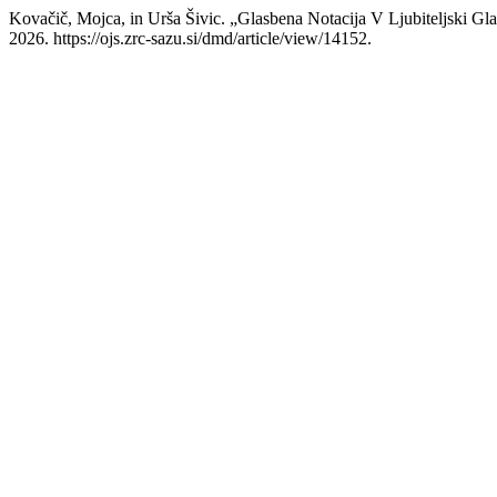
Kovačič, Mojca, in Urša Šivic. „Glasbena Notacija V Ljubiteljski Gla
2026. https://ojs.zrc-sazu.si/dmd/article/view/14152.