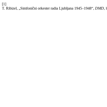
[1]
T. Ribizel, „Simfonični orkester radia Ljubljana 1945–1948“,
DMD
, 