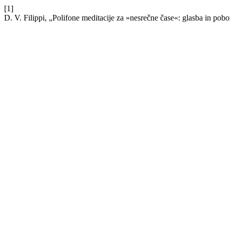
[1]
D. V. Filippi, „Polifone meditacije za »nesrečne čase«: glasba in po