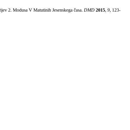
torijev 2. Modusa V Matutinih Jesenskega časa.
DMD
2015
,
9
, 123-