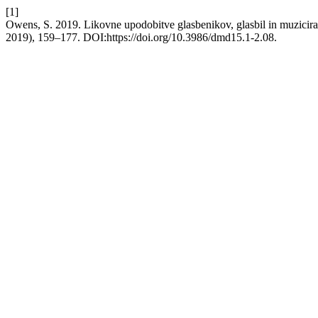
[1]
Owens, S. 2019. Likovne upodobitve glasbenikov, glasbil in muzici
2019), 159–177. DOI:https://doi.org/10.3986/dmd15.1-2.08.