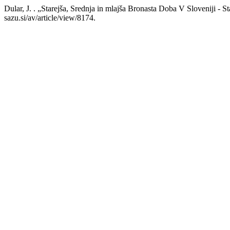
Dular, J. . „Starejša, Srednja in mlajša Bronasta Doba V Sloveniji - 
sazu.si/av/article/view/8174.