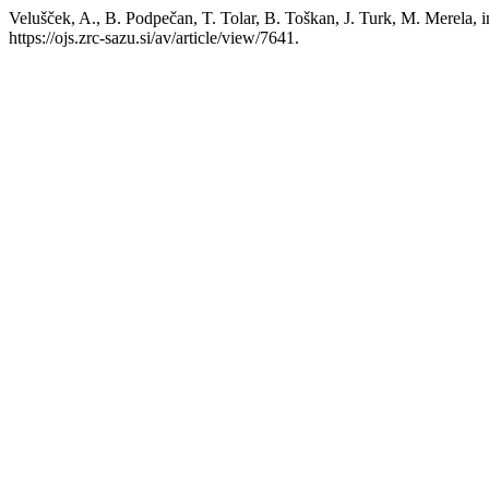
Velušček, A., B. Podpečan, T. Tolar, B. Toškan, J. Turk, M. Merela,
https://ojs.zrc-sazu.si/av/article/view/7641.