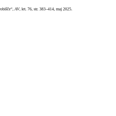
robišče“,
AV
, let. 76, str. 383–414, maj 2025.