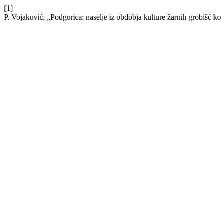
[1]
P. Vojaković, „Podgorica: naselje iz obdobja kulture žarnih grobišč 