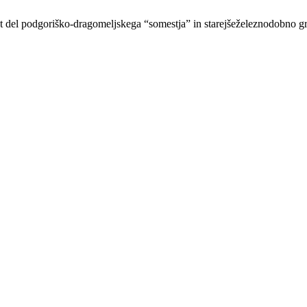
kot del podgoriško-dragomeljskega “somestja” in starejšeželeznodobno g