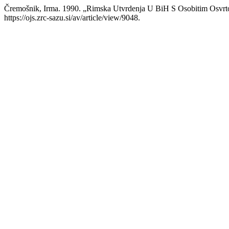
Čremošnik, Irma. 1990. „Rimska Utvrdenja U BiH S Osobitim Osvr
https://ojs.zrc-sazu.si/av/article/view/9048.