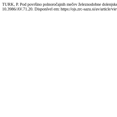
TURK, P. Pod površino polnoročajnih mečev železnodobne dolenjsk
10.3986/AV.71.20. Disponível em: https://ojs.zrc-sazu.si/av/article/v