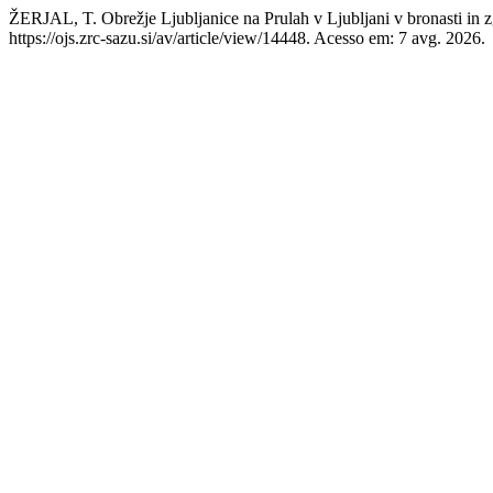
ŽERJAL, T. Obrežje Ljubljanice na Prulah v Ljubljani v bronasti in z
https://ojs.zrc-sazu.si/av/article/view/14448. Acesso em: 7 avg. 2026.