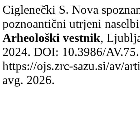
Ciglenečki S. Nova spoznan
poznoantični utrjeni naselb
Arheološki vestnik
, Ljublj
2024. DOI: 10.3986/AV.75.
https://ojs.zrc-sazu.si/av/a
avg. 2026.