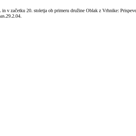
in v začetku 20. stoletja ob primeru družine Oblak z Vrhnike: Prispe
has.29.2.04.