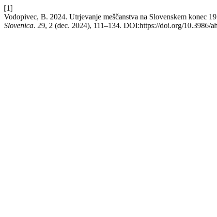
[1]
Vodopivec, B. 2024. Utrjevanje meščanstva na Slovenskem konec 19. 
Slovenica
. 29, 2 (dec. 2024), 111–134. DOI:https://doi.org/10.3986/a