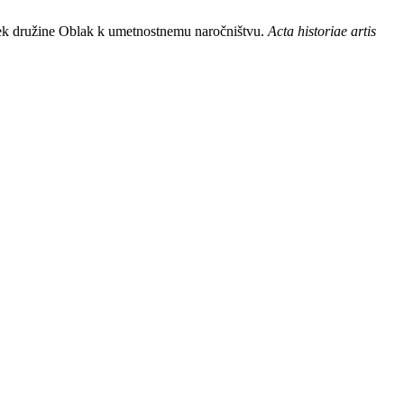
vek družine Oblak k umetnostnemu naročništvu.
Acta historiae artis